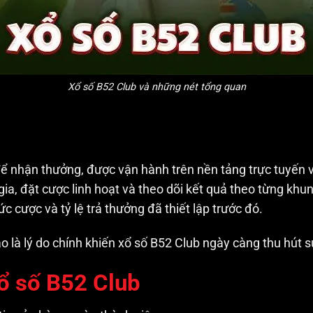
Xổ số B52 Club và những nét tổng quan
ể nhận thưởng, được vận hành trên nền tảng trực tuyến vớ
ia, đặt cược linh hoạt và theo dõi kết quả theo từng khu
cược và tỷ lệ trả thưởng đã thiết lập trước đó.
ao là lý do chính khiến xổ số B52 Club ngày càng thu hút
ổ số B52 Club