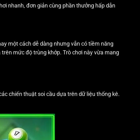
 chơi nhanh, đơn giản cùng phần thưởng hấp dẫn
 may một cách dễ dàng nhưng vẫn có tiềm năng
ựa trên mức độ trùng khớp. Trò chơi này vừa mang
ác chiến thuật soi cầu dựa trên dữ liệu thống kê.