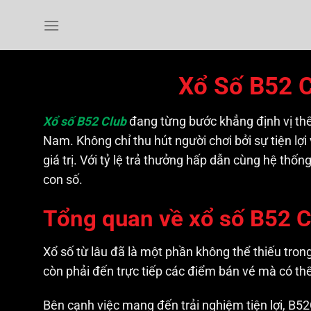
Bỏ
qua
nội
dung
Xổ Số B52 
Xổ số B52 Club
đang từng bước khẳng định vị thế 
Nam. Không chỉ thu hút người chơi bởi sự tiện l
giá trị. Với tỷ lệ trả thưởng hấp dẫn cùng hệ thố
con số.
Tổng quan về xổ số B52 C
Xổ số từ lâu đã là một phần không thể thiếu tron
còn phải đến trực tiếp các điểm bán vé mà có th
Bên cạnh việc mang đến trải nghiệm tiện lợi, B5