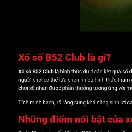
Xổ số B52 Club là gì?
Xổ số B52 Club
là hình thức dự đoán kết quả số đ
người chơi có thể lựa chọn nhiều hình thức tham g
chơi sẽ nhận được phần thưởng tương ứng với mức 
Tính minh bạch, rõ ràng cùng khả năng sinh lời c
Những điểm nổi bật của x