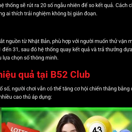
hệ thống sẽ rút ra 20 số ngẫu nhiên để so kết quả. Cách
g ai thích trải nghiệm không bị gián đoạn.
, bắt nguồn từ Nhật Bản, phù hợp với người muốn thử vận
ừ 1 đến 31, sau đó hệ thống quay kết quả và trả thưởng d
ếu lựa chọn số thông minh.
hiệu quả tại B52 Club
số, người chơi vẫn có thể tăng cơ hội chiến thắng bằng c
hiều cao thủ áp dụng: