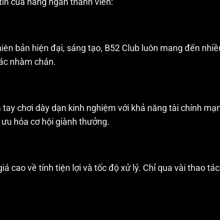
tin của hàng ngàn thành viên:
hiên bản hiện đại, sáng tạo, B52 Club luôn mang đến nhi
iác nhàm chán.
à tay chơi dày dạn kinh nghiệm với khả năng tài chính m
i ưu hóa cơ hội giành thưởng.
 cao về tính tiện lợi và tốc độ xử lý. Chỉ qua vài thao tá