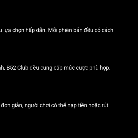
ều lựa chọn hấp dẫn. Mỗi phiên bản đều có cách
ạnh, B52 Club đều cung cấp mức cược phù hợp.
c đơn giản, người chơi có thể nạp tiền hoặc rút