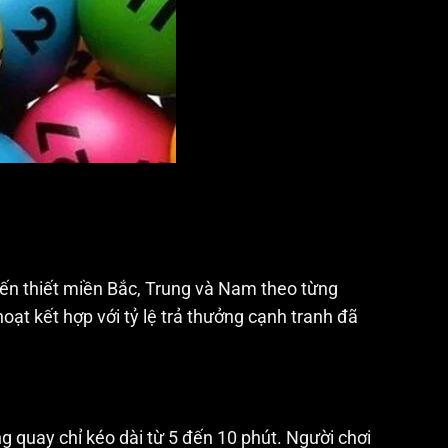
kiến thiết miền Bắc, Trung và Nam theo từng
oạt kết hợp với tỷ lệ trả thưởng cạnh tranh đã
òng quay chỉ kéo dài từ 5 đến 10 phút. Người chơi