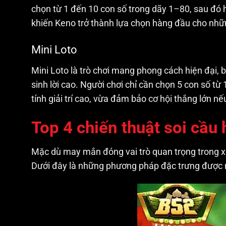
chọn từ 1 đến 10 con số trong dãy 1–80, sau đó 
khiến Keno trở thành lựa chọn hàng đầu cho nhữn
Mini Loto
Mini Loto là trò chơi mang phong cách hiện đại
sinh lời cao. Người chơi chỉ cần chọn 5 con số t
tính giải trí cao, vừa đảm bảo cơ hội thắng lớn n
Top 4 chiến thuật soi cầu 
Mặc dù may mắn đóng vai trò quan trọng trong xổ 
Dưới đây là những phương pháp đặc trưng được n