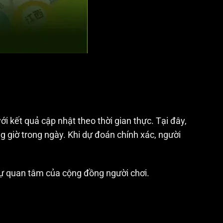
i kết quả cập nhật theo thời gian thực. Tại đây,
ng giờ trong ngày. Khi dự đoán chính xác, người
 sự quan tâm của cộng đồng người chơi.