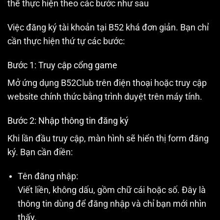
thể thực hiện theo các bước như sau
Việc đăng ký tài khoản tại B52 khá đơn giản. Bạn chỉ
cần thực hiện thứ tự các bước:
Bước 1: Truy cập cổng game
Mở ứng dụng B52Club trên điện thoại hoặc truy cập
website chính thức bằng trình duyệt trên máy tính.
Bước 2: Nhập thông tin đăng ký
Khi lần đầu truy cập, màn hình sẽ hiển thị form đăng
ký. Bạn cần điền:
Tên đăng nhập:
Viết liền, không dấu, gồm chữ cái hoặc số. Đây là
thông tin dùng để đăng nhập và chỉ bạn mới nhìn
thấy.