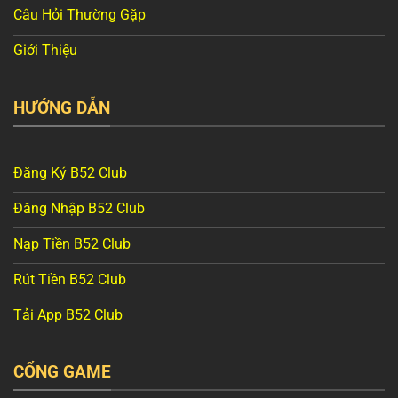
Câu Hỏi Thường Gặp
Giới Thiệu
HƯỚNG DẪN
Đăng Ký B52 Club
Đăng Nhập B52 Club
Nạp Tiền B52 Club
Rút Tiền B52 Club
Tải App B52 Club
CỔNG GAME