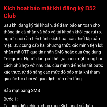
Kích hoạt bảo mật khi đăng ký B52
Club
Sau khi đăng ký tài khoản, để đảm bảo an toàn cho
thông tin cá nhân và bảo vệ tài khoản khỏi các rủi ro,
người chơi cần tiến hành kích hoạt các thiết lập bảo
mật. B52 cung cấp hai phương thức xác minh tiện lợi:
nhận mã OTP qua tin nhắn SMS hoặc qua ứng dụng
Telegram. Người dùng có thể lựa chọn một trong hai
cách phù hợp với nhu cầu của mình để hoàn tất bước
xác thực, từ đó nâng cao mức độ bảo mật khi tham
gia các trò chơi và giao dịch trên nền tảng.
Bảo mật bằng SMS
Bước 1:
Tại giao diện chính, chọn mục Kích hoạt số điện