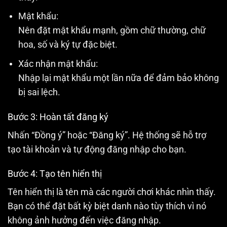
Mật khẩu:
Nên đặt mật khẩu mạnh, gồm chữ thường, chữ
hoa, số và ký tự đặc biệt.
Xác nhận mật khẩu:
Nhập lại mật khẩu một lần nữa để đảm bảo không
bị sai lệch.
Bước 3: Hoàn tất đăng ký
Nhấn “Đồng ý” hoặc “Đăng ký”. Hệ thống sẽ hỗ trợ
tạo tài khoản và tự động đăng nhập cho bạn.
Bước 4: Tạo tên hiển thị
Tên hiển thị là tên mà các người chơi khác nhìn thấy.
Bạn có thể đặt bất kỳ biệt danh nào tùy thích vì nó
không ảnh hưởng đến việc đăng nhập.