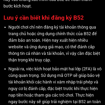
bước kích hoạt.
Lưu ý cần biết khi đăng ký B52
Người chơi chỉ nên đăng ký tài khoản thông qua
trang chủ hoặc ứng dụng chính thức của B52 để
đảm bảo an toàn. Hiện nay xuất hiện nhiều
website và ứng dụng giả mạo, có thể đánh cắp
thông tin cá nhân và tài khoản, vì vậy cần đặc biệt
thận trọng khi truy cập.
Ngoài ra, việc kích hoạt bảo mật hai lớp (2FA) là vô
cùng quan trọng. Sử dụng mã OTP sẽ giúp bảo vệ
tài khoản khỏi các hành vi xâm nhập trái phép và
nguy cơ bị đánh cắp, đặc biệt trước khi thực hiện
nạp tiền hoặc tham gia các trò chơi. Thực hiện
ngay bước này sẽ giúp trải nghiệm tại B52 an toàn