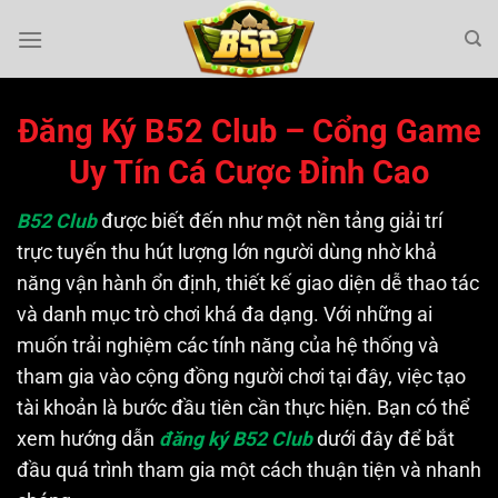
Bỏ
qua
nội
dung
Đăng Ký B52 Club – Cổng Game
Uy Tín Cá Cược Đỉnh Cao
B52 Club
được biết đến như một nền tảng giải trí
trực tuyến thu hút lượng lớn người dùng nhờ khả
năng vận hành ổn định, thiết kế giao diện dễ thao tác
và danh mục trò chơi khá đa dạng. Với những ai
muốn trải nghiệm các tính năng của hệ thống và
tham gia vào cộng đồng người chơi tại đây, việc tạo
tài khoản là bước đầu tiên cần thực hiện. Bạn có thể
xem hướng dẫn
đăng ký B52 Club
dưới đây để bắt
đầu quá trình tham gia một cách thuận tiện và nhanh