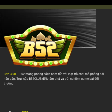
B52 Club
– B52 mang phong cách bom tấn với loạt trò chơi mô phỏng bài
hấp dẫn. Truy cập B52CLUB để khám phá và trải nghiệm game bài đổi
thưởng.