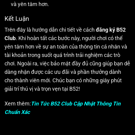
và yên tâm hơn.
Kết Luận
Trên đây là hướng dẫn chi tiết về cách
đăng ký B52
Club
. Khi hoàn tất các bước này, người chơi có thể
yên tâm hơn về sự an toàn của thông tin cá nhân và
tài khoản trong suốt quá trình trải nghiệm các trò
chơi. Ngoài ra, việc bảo mật đầy đủ cũng giúp bạn dễ
dàng nhận được các ưu đãi và phần thưởng dành
cho thành viên mới. Chúc bạn có những giây phút
giải trí thú vị và trọn vẹn tại B52!
Xem thêm:
Tin Tức B52 Club Cập Nhật Thông Tin
Chuẩn Xác