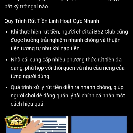
bất kỳ trở ngại nào
Quy Trình Rút Tiền Linh Hoạt Cực Nhanh
Khi thực hiện rút tiền, người chơi tại B52 Club cũng
được hưởng trải nghiệm nhanh chóng và thuận
tiện tương tự như khi nạp tiền.
Nhà cái cung cấp nhiều phương thức rút tiền đa
dạng, phù hợp với thói quen và nhu cầu riêng của
từng người dùng.
Quá trình xử lý rút tiền diễn ra nhanh chóng, giúp
người chơi dễ dàng quản lý tài chính cá nhân một
cách hiệu quả.