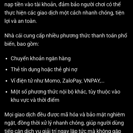
nạp tiền vào tài khoản, đảm bảo người chơi có thể
thực hiện các giao dịch một cách nhanh chóng, tiện
lợi và an toàn.
Nhà cái cung cấp nhiều phương thức thanh toán phổ
biến, bao gồm:
Chuyển khoản ngân hàng
Thẻ tín dụng hoặc thẻ ghi nợ
Ví điện tử như Momo, ZaloPay, VNPAY,…
Một số phương thức nội bộ khác, tùy thuộc vào
khu vực và thời điểm
Mọi giao dịch đều được mã hóa và bảo mật nghiêm
ngặt, đồng thời xử lý nhanh chóng, giúp người dùng
tiếp cận dịch vụ giải trí ngay lập tức mà không gặp