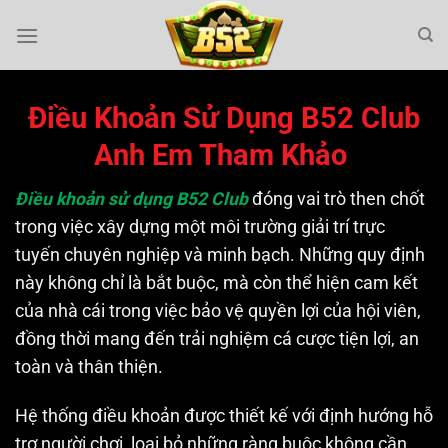
Bỏ
qua
nội
dung
Điều Khoản Sử Dụng B52 Club
Anh Em Tham Khảo
Điều khoản sử dụng B52 Club
đóng vai trò then chốt
trong việc xây dựng một môi trường giải trí trực
tuyến chuyên nghiệp và minh bạch. Những quy định
này không chỉ là bắt buộc, mà còn thể hiện cam kết
của nhà cái trong việc bảo vệ quyền lợi của hội viên,
đồng thời mang đến trải nghiệm cá cược tiện lợi, an
toàn và thân thiện.
Hệ thống điều khoản được thiết kế với định hướng hỗ
trợ người chơi, loại bỏ những ràng buộc không cần