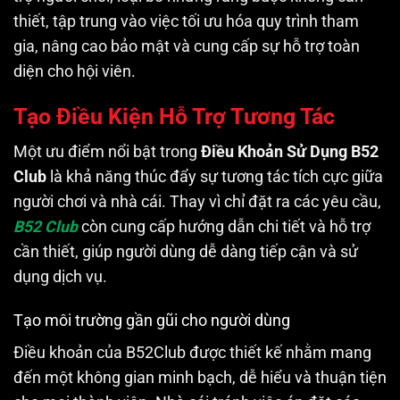
thiết, tập trung vào việc tối ưu hóa quy trình tham
gia, nâng cao bảo mật và cung cấp sự hỗ trợ toàn
diện cho hội viên.
Tạo Điều Kiện Hỗ Trợ Tương Tác
Một ưu điểm nổi bật trong
Điều Khoản Sử Dụng B52
Club
là khả năng thúc đẩy sự tương tác tích cực giữa
người chơi và nhà cái. Thay vì chỉ đặt ra các yêu cầu,
B52 Club
còn cung cấp hướng dẫn chi tiết và hỗ trợ
cần thiết, giúp người dùng dễ dàng tiếp cận và sử
dụng dịch vụ.
Tạo môi trường gần gũi cho người dùng
Điều khoản của B52Club được thiết kế nhằm mang
đến một không gian minh bạch, dễ hiểu và thuận tiện