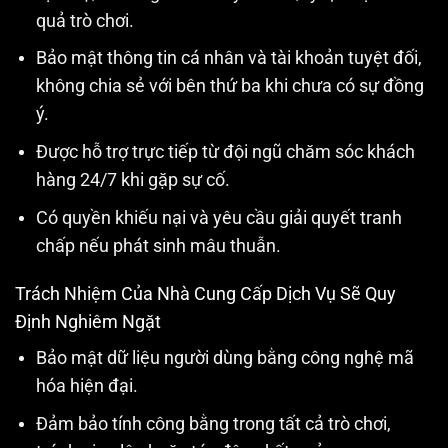
quả trò chơi.
Bảo mật thông tin cá nhân và tài khoản tuyệt đối,
không chia sẻ với bên thứ ba khi chưa có sự đồng
ý.
Được hỗ trợ trực tiếp từ đội ngũ chăm sóc khách
hàng 24/7 khi gặp sự cố.
Có quyền khiếu nại và yêu cầu giải quyết tranh
chấp nếu phát sinh mâu thuẫn.
Trách Nhiệm Của Nhà Cung Cấp Dịch Vụ Sẽ Quy
Định Nghiêm Ngặt
Bảo mật dữ liệu người dùng bằng công nghệ mã
hóa hiện đại.
Đảm bảo tính công bằng trong tất cả trò chơi,