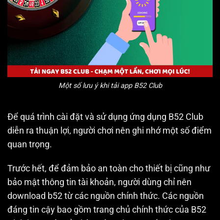
Một số lưu ý khi tải app B52 Club
Để quá trình cài đặt và sử dụng ứng dụng B52 Club
diễn ra thuận lợi, người chơi nên ghi nhớ một số điểm
quan trọng.
Trước hết, để đảm bảo an toàn cho thiết bị cũng như
bảo mật thông tin tài khoản, người dùng chỉ nên
download b52 từ các nguồn chính thức. Các nguồn
đáng tin cậy bao gồm trang chủ chính thức của B52