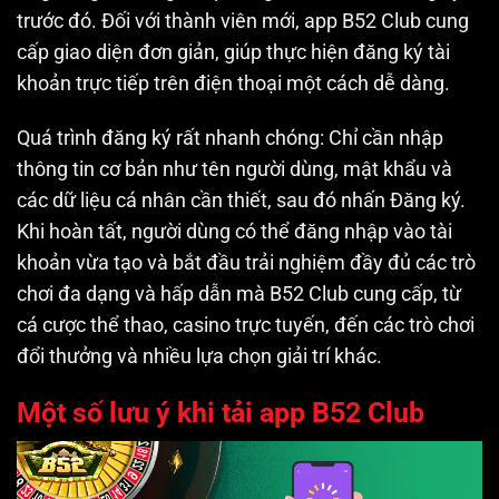
trước đó. Đối với thành viên mới, app B52 Club cung
cấp giao diện đơn giản, giúp thực hiện đăng ký tài
khoản trực tiếp trên điện thoại một cách dễ dàng.
Quá trình đăng ký rất nhanh chóng: Chỉ cần nhập
thông tin cơ bản như tên người dùng, mật khẩu và
các dữ liệu cá nhân cần thiết, sau đó nhấn Đăng ký.
Khi hoàn tất, người dùng có thể đăng nhập vào tài
khoản vừa tạo và bắt đầu trải nghiệm đầy đủ các trò
chơi đa dạng và hấp dẫn mà B52 Club cung cấp, từ
cá cược thể thao, casino trực tuyến, đến các trò chơi
đổi thưởng và nhiều lựa chọn giải trí khác.
Một số lưu ý khi tải app B52 Club