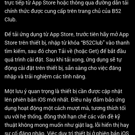
trực tiếp từ App Store hoặc thông qua đường dẫn tải
chính thức được cung cấp trên trang chủ của B52
Club.
Để tải ứng dụng từ App Store, trước tiên hãy mở App
Store trên thiết bị, nhập từ khóa “B52Club” vào thanh
tìm kiếm, sau đó chọn Tải về (hoặc Get) để bắt đầu
quá trình cài đặt. Sau khi tải xong, ứng dụng sẽ tự
động cài đặt trên thiết bị, sẵn sàng cho việc đăng
nhập và trải nghiệm các tính năng.
Một lưu ý quan trọng là thiết bị cần được cập nhật
lên phiên bản iOS mới nhất. Điều này đảm bảo ứng
dụng hoạt động một cách mượt mà, tương thích tối
ưu với hệ thống, đồng thời hạn chế các vấn đề kỹ
thuật không mong muốn như giật lag, lỗi hiển thị hay
sự cố đăng nhập. Việc duy trì thiết bị ở phiên bản iOS