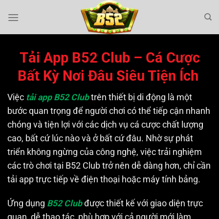
Bỏ
qua
nội
dung
Tải App B52 Club – Cá Cược
Bất Kỳ Nơi Đâu Siêu Tiện Ích
Việc
tải app B52 Club
trên thiết bị di động là một
bước quan trọng để người chơi có thể tiếp cận nhanh
chóng và tiện lợi với các dịch vụ cá cược chất lượng
cao, bất cứ lúc nào và ở bất cứ đâu. Nhờ sự phát
triển không ngừng của công nghệ, việc trải nghiệm
các trò chơi tại B52 Club trở nên dễ dàng hơn, chỉ cần
tải app trực tiếp về điện thoại hoặc máy tính bảng.
Ứng dụng
B52 Club
được thiết kế với giao diện trực
quan, dễ thao tác, phù hợp với cả người mới làm