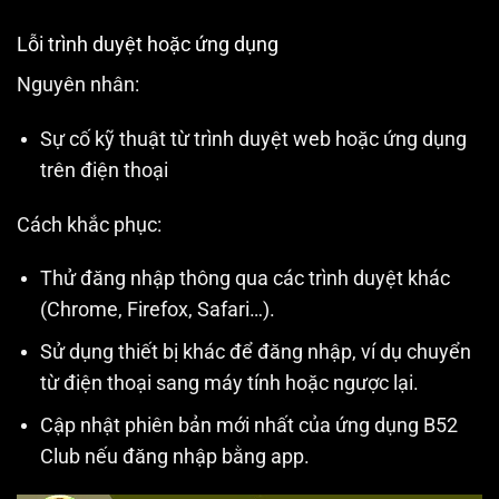
Lỗi trình duyệt hoặc ứng dụng
Nguyên nhân:
Sự cố kỹ thuật từ trình duyệt web hoặc ứng dụng
trên điện thoại
Cách khắc phục:
Thử đăng nhập thông qua các trình duyệt khác
(Chrome, Firefox, Safari…).
Sử dụng thiết bị khác để đăng nhập, ví dụ chuyển
từ điện thoại sang máy tính hoặc ngược lại.
Cập nhật phiên bản mới nhất của ứng dụng B52
Club nếu đăng nhập bằng app.