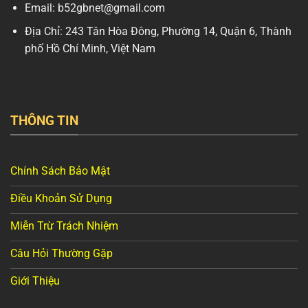
Email:
b52gbnet@gmail.com
Địa Chỉ: 243 Tân Hòa Đông, Phường 14, Quận 6, Thành
phố Hồ Chí Minh, Việt Nam
THÔNG TIN
Chính Sách Bảo Mật
Điều Khoản Sử Dụng
Miễn Trừ Trách Nhiệm
Câu Hỏi Thường Gặp
Giới Thiệu