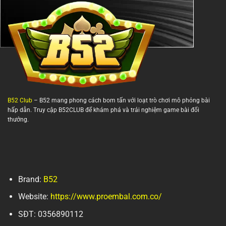
B52 Club
– B52 mang phong cách bom tấn với loạt trò chơi mô phỏng bài
hấp dẫn. Truy cập B52CLUB để khám phá và trải nghiệm game bài đổi
thưởng.
Brand:
B52
Website:
https://www.proembal.com.co/
SĐT: 0356890112