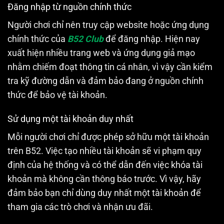
Đăng nhập từ nguồn chính thức
Người chơi chỉ nên truy cập website hoặc ứng dụng
chính thức của
B52 Club
để đăng nhập. Hiện nay
xuất hiện nhiều trang web và ứng dụng giả mạo
nhằm chiếm đoạt thông tin cá nhân, vì vậy cần kiểm
tra kỹ đường dẫn và đảm bảo đang ở nguồn chính
thức để bảo vệ tài khoản.
Sử dụng một tài khoản duy nhất
Mỗi người chơi chỉ được phép sở hữu một tài khoản
trên B52. Việc tạo nhiều tài khoản sẽ vi phạm quy
định của hệ thống và có thể dẫn đến việc khóa tài
khoản mà không cần thông báo trước. Vì vậy, hãy
đảm bảo bạn chỉ dùng duy nhất một tài khoản để
tham gia các trò chơi và nhận ưu đãi.