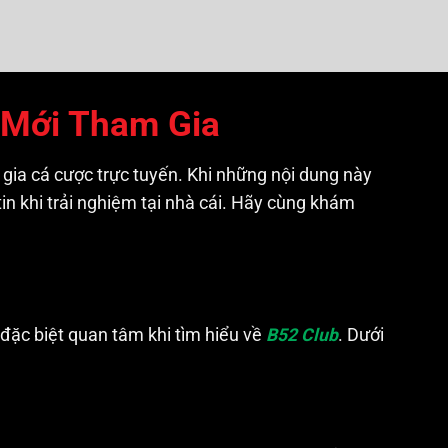
 Mới Tham Gia
gia cá cược trực tuyến. Khi những nội dung này
tin khi trải nghiệm tại nhà cái. Hãy cùng khám
 đặc biệt quan tâm khi tìm hiểu về
B52 Club
. Dưới