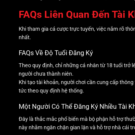
FAQs Liên Quan Đến Tài K
Khi tham gia cá cược trực tuyến, việc nắm rõ thô
nhất.
FAQs Về Độ Tuổi Đăng Ký
Theo quy định, chỉ những cá nhân từ 18 tuổi trở 
người chưa thành niên.
Khi tạo tài khoản, người chơi cần cung cấp thông t
tức theo quy định hệ thống.
Một Người Có Thể Đăng Ký Nhiều Tài 
Đây là thắc mắc phổ biến mà bộ phận hỗ trợ thườ
này nhằm ngăn chặn gian lận và hỗ trợ nhà cái t