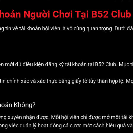
hoản Người Chơi Tại B52 Club
ng tin về tài khoản hội viên là vô cùng quan trọng. Dưới 
lên mới đủ điều kiện đăng ký tài khoản tại B52 Club. Mục 
in chính xác và xác thực bằng giấy tờ tùy thân hợp lệ. Mọi
Khoản Không?
ng xuyên nhận được. Mỗi hội viên chỉ được mở một tài kh
rong việc quản lý hoạt động cá cược một cách hiệu quả v