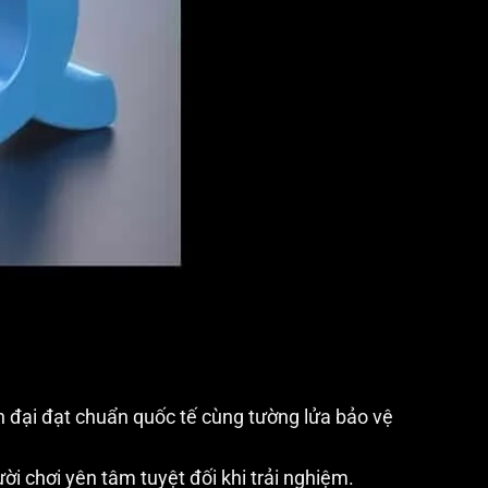
 đại đạt chuẩn quốc tế cùng tường lửa bảo vệ
ời chơi yên tâm tuyệt đối khi trải nghiệm.