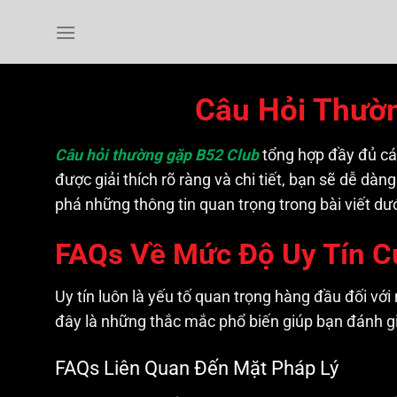
Bỏ
qua
nội
dung
Câu Hỏi Thườ
Câu hỏi thường gặp B52 Club
tổng hợp đầy đủ các
được giải thích rõ ràng và chi tiết, bạn sẽ dễ dà
phá những thông tin quan trọng trong bài viết dướ
FAQs Về Mức Độ Uy Tín C
Uy tín luôn là yếu tố quan trọng hàng đầu đối vớ
đây là những thắc mắc phổ biến giúp bạn đánh giá
FAQs Liên Quan Đến Mặt Pháp Lý