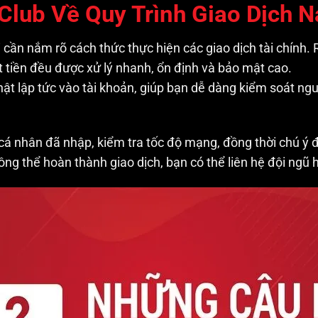
lub Về Quy Trình Giao Dịch N
i cần nắm rõ cách thức thực hiện các giao dịch tài chín
 tiền đều được xử lý nhanh, ổn định và bảo mật cao.
nhật lập tức vào tài khoản, giúp bạn dễ dàng kiểm soát n
n cá nhân đã nhập, kiểm tra tốc độ mạng, đồng thời chú 
g thể hoàn thành giao dịch, bạn có thể liên hệ đội ngũ hỗ