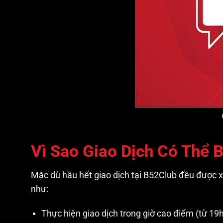
Vì Sao Giao Dịch Có Thể 
Mặc dù hầu hết giao dịch tại B52Club đều được xử
như:
Thực hiện giao dịch trong giờ cao điểm (từ 19