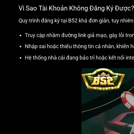
Vì Sao Tài Khoản Không Đăng Ký Được?
Quy trình đăng ký tại B52 khá đơn giản, tuy nhi
Truy cập nhầm đường link giả mạo, gây lỗi tron
Nhập sai hoặc thiếu thông tin cá nhân, khiến 
Hệ thống nhà cái đang bảo trì hoặc kết nối int