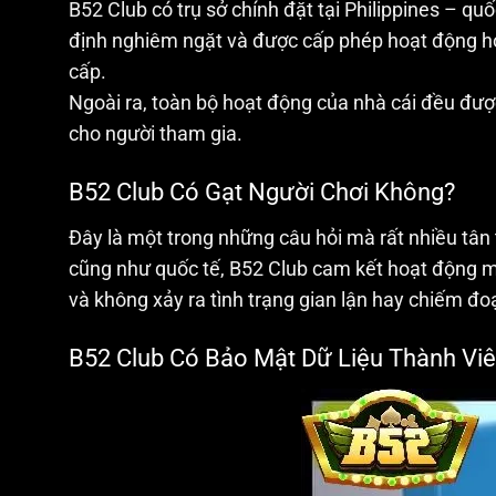
B52 Club có trụ sở chính đặt tại Philippines – qu
định nghiêm ngặt và được cấp phép hoạt động hợ
cấp.
Ngoài ra, toàn bộ hoạt động của nhà cái đều đượ
cho người tham gia.
B52 Club Có Gạt Người Chơi Không?
Đây là một trong những câu hỏi mà rất nhiều tân
cũng như quốc tế, B52 Club cam kết hoạt động 
và không xảy ra tình trạng gian lận hay chiếm đoạ
B52 Club Có Bảo Mật Dữ Liệu Thành Vi