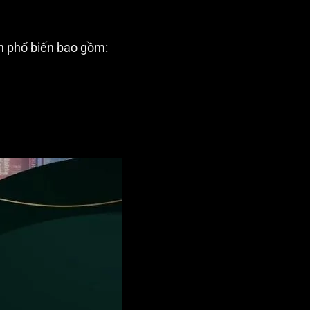
ân phổ biến bao gồm: