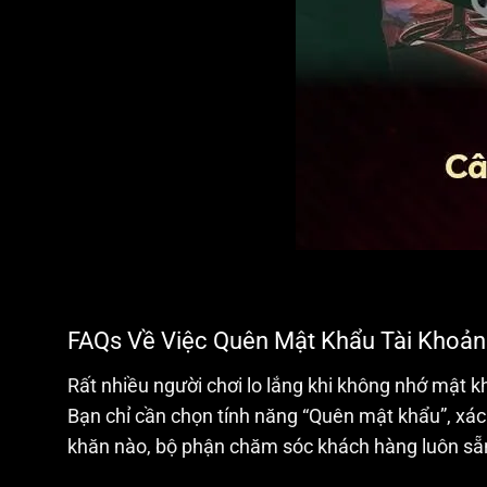
FAQs Về Việc Quên Mật Khẩu Tài Khoản
Rất nhiều người chơi lo lắng khi không nhớ mật 
Bạn chỉ cần chọn tính năng “Quên mật khẩu”, xác
khăn nào, bộ phận chăm sóc khách hàng luôn sẵn 