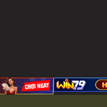
H BÀI ĐỔI THƯỞNG BOM TẤN B52 C